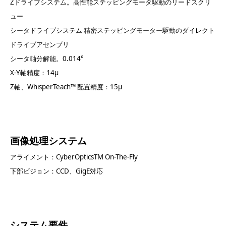
Zドライブシステム。高性能ステッピングモータ駆動のリードスクリ
ュー
シータドライブシステム 精密ステッピングモーター駆動のダイレクト
ドライブアセンブリ
シータ軸分解能。0.014°
X-Y軸精度：14μ
Z軸、WhisperTeach™ 配置精度：15μ
画像処理システム
アライメント：CyberOpticsTM On-The-Fly
下部ビジョン：CCD、GigE対応
システム要件